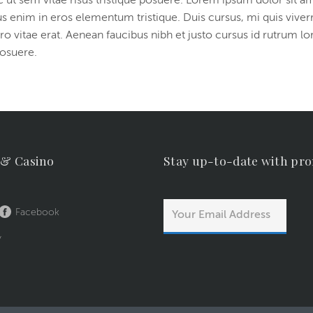
 ut sem vitae risus tristique posuere. Lorem ipsum dolor sit a
us enim in eros elementum tristique. Duis cursus, mi quis viver
 vitae erat. Aenean faucibus nibh et justo cursus id rutrum l
posuere.
 & Casino
Stay up-to-date with pr
Facebook
y