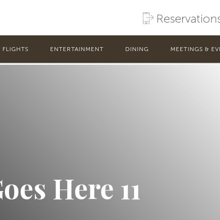
Reservation
FLIGHTS
ENTERTAINMENT
DINING
MEETINGS & EV
Goes Here 11