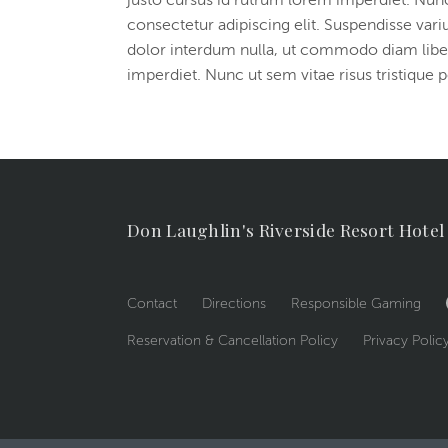
justo cursus id rutrum lorem imperdiet. Nunc
consectetur adipiscing elit. Suspendisse vari
dolor interdum nulla, ut commodo diam libero
imperdiet. Nunc ut sem vitae risus tristique 
Don Laughlin's Riverside Resort Hotel
Contact
Directions
Responsible Gaming
Reservation & Cancellation Policy
Privacy Polic