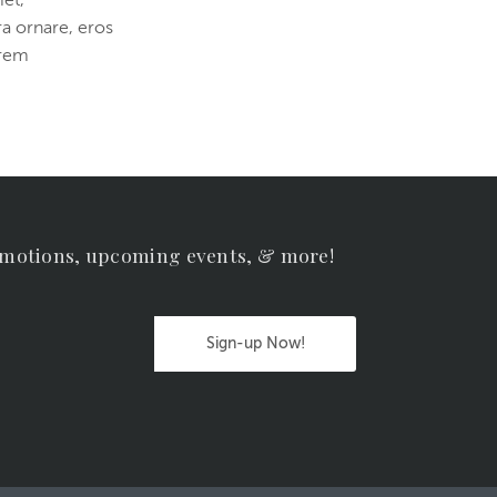
met,
ra ornare, eros
orem
omotions, upcoming events, & more!