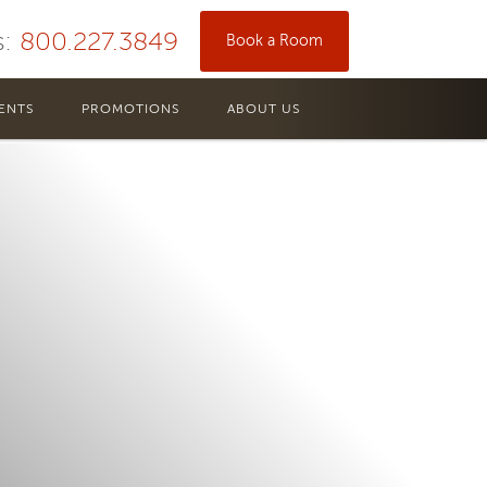
s:
800.227.3849
Book a Room
ENTS
PROMOTIONS
ABOUT US